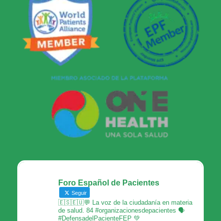
Foro Español de Pacientes
Seguir
🇪🇸🇪🇺💬 La voz de la ciudadanía en materia
de salud. 84 #organizacionesdepacientes 🗣
#DefensadelPacienteFEP 💚