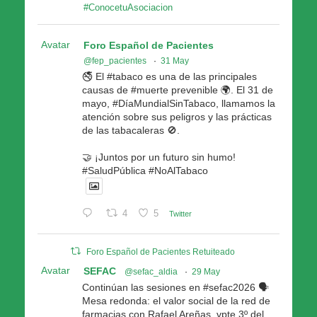
#ConocetuAsociacion
Avatar
Foro Español de Pacientes
@fep_pacientes
·
31 May
🚭 El #tabaco es una de las principales
causas de #muerte prevenible 🌍. El 31 de
mayo, #DíaMundialSinTabaco, llamamos la
atención sobre sus peligros y las prácticas
de las tabacaleras 🚫.
🤝 ¡Juntos por un futuro sin humo!
#SaludPública #NoAlTabaco
4
5
Twitter
Foro Español de Pacientes Retuiteado
Avatar
SEFAC
@sefac_aldia
·
29 May
Continúan las sesiones en #sefac2026 🗣️
Mesa redonda: el valor social de la red de
farmacias con Rafael Areñas, vpte 3º del