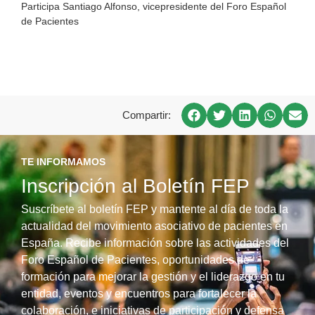
Participa Santiago Alfonso, vicepresidente del Foro Español
de Pacientes
Compartir:
TE INFORMAMOS
Inscripción al Boletín FEP
Suscríbete al boletín FEP y mantente al día de toda la
actualidad del movimiento asociativo de pacientes en
España. Recibe información sobre las actividades del
Foro Español de Pacientes, oportunidades de
formación para mejorar la gestión y el liderazgo en tu
entidad, eventos y encuentros para fortalecer la
colaboración, e iniciativas de participación y defensa