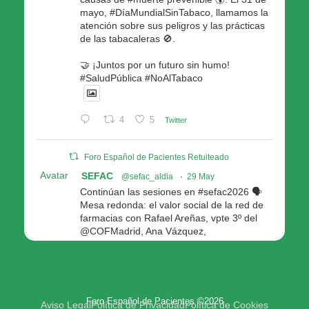
mayo, #DíaMundialSinTabaco, llamamos la
atención sobre sus peligros y las prácticas
de las tabacaleras 🚫.
🤝 ¡Juntos por un futuro sin humo!
#SaludPública #NoAlTabaco
4
5
Twitter
Foro Español de Pacientes Retuiteado
Avatar
SEFAC
@sefac_aldia
·
29 May
Continúan las sesiones en #sefac2026 🗣️
Mesa redonda: el valor social de la red de
farmacias con Rafael Areñas, vpte 3º del
@COFMadrid, Ana Vázquez,
@fep_pacientes Galicia, Antón Acevedo, d
Consellería de Política Social e Igualdad
@Xunta
Modera: @AnaMolinero1, vpta 1ª SEFAC
Foro Español de Pacientes ©2026
4
4
Twitter
Aviso Legal
Política de Privacidad
Política de Cookies