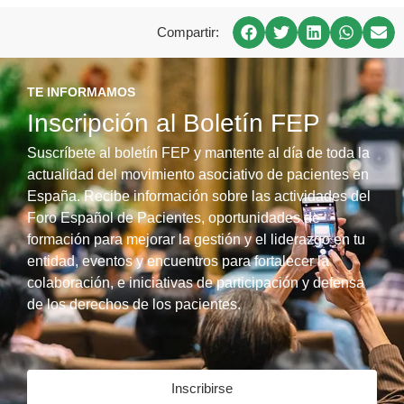
Compartir:
TE INFORMAMOS
Inscripción al Boletín FEP
Suscríbete al boletín FEP y mantente al día de toda la
actualidad del movimiento asociativo de pacientes en
España. Recibe información sobre las actividades del
Foro Español de Pacientes, oportunidades de
formación para mejorar la gestión y el liderazgo en tu
entidad, eventos y encuentros para fortalecer la
colaboración, e iniciativas de participación y defensa
de los derechos de los pacientes.
Inscribirse