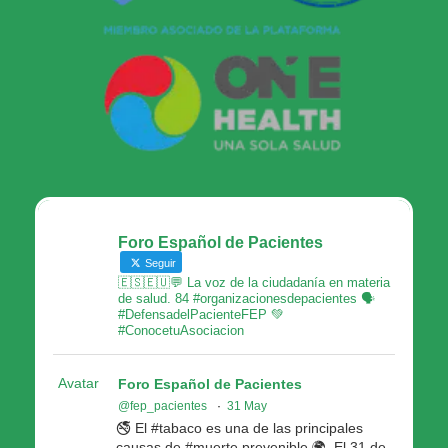
Foro Español de Pacientes
Seguir
🇪🇸🇪🇺💬 La voz de la ciudadanía en materia
de salud. 84 #organizacionesdepacientes 🗣
#DefensadelPacienteFEP 💚
#ConocetuAsociacion
Avatar
Foro Español de Pacientes
@fep_pacientes
·
31 May
🚭 El #tabaco es una de las principales
causas de #muerte prevenible 🌍. El 31 de