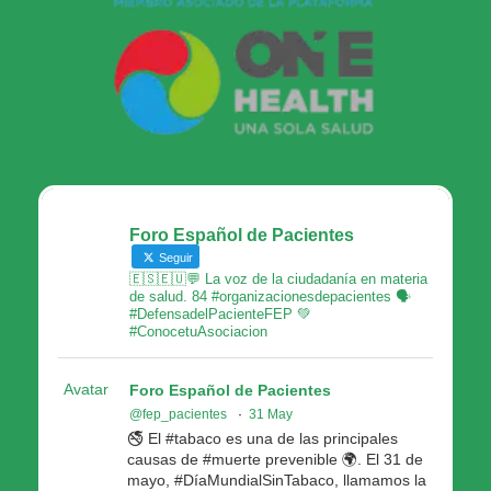
Foro Español de Pacientes
Seguir
🇪🇸🇪🇺💬 La voz de la ciudadanía en materia
de salud. 84 #organizacionesdepacientes 🗣
#DefensadelPacienteFEP 💚
#ConocetuAsociacion
Avatar
Foro Español de Pacientes
@fep_pacientes
·
31 May
🚭 El #tabaco es una de las principales
causas de #muerte prevenible 🌍. El 31 de
mayo, #DíaMundialSinTabaco, llamamos la