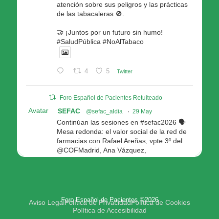
atención sobre sus peligros y las prácticas
de las tabacaleras 🚫.
🤝 ¡Juntos por un futuro sin humo!
#SaludPública #NoAlTabaco
4
5
Twitter
Foro Español de Pacientes Retuiteado
Avatar
SEFAC
@sefac_aldia
·
29 May
Continúan las sesiones en #sefac2026 🗣️
Mesa redonda: el valor social de la red de
farmacias con Rafael Areñas, vpte 3º del
@COFMadrid, Ana Vázquez,
@fep_pacientes Galicia, Antón Acevedo, d
Consellería de Política Social e Igualdad
@Xunta
Modera: @AnaMolinero1, vpta 1ª SEFAC
Foro Español de Pacientes ©2026
4
4
Twitter
Aviso Legal
Política de Privacidad
Política de Cookies
Política de Accesibilidad