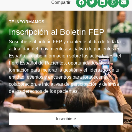
Compartir:
TE INFORMAMOS
Inscripción al Boletín FEP
Suscríbete al boletín FEP y mantente al día de toda la
actualidad del movimiento asociativo de pacientes en
España. Recibe información sobre las actividades del
Foro Español de Pacientes, oportunidades de
formación para mejorar la gestión y el liderazgo en tu
entidad, eventos y encuentros para fortalecer la
colaboración, e iniciativas de participación y defensa
de los derechos de los pacientes.
Inscribirse