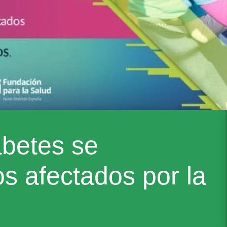
abetes se
s afectados por la