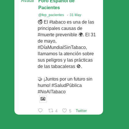
Avatar
Foro Español de
Pacientes
@fep_pacientes
·
31 May
🚭 El #tabaco es una de las
principales causas de
#muerte prevenible 🌍. El 31
de mayo,
#DíaMundialSinTabaco,
llamamos la atención sobre
sus peligros y las prácticas
de las tabacaleras 🚫.
🤝 ¡Juntos por un futuro sin
humo! #SaludPública
#NoAlTabaco
4
5
Twitter
Foro Español de Pacientes