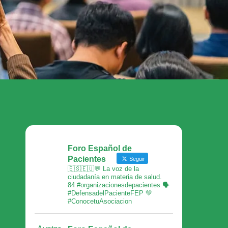
Foro Español de
Pacientes
Seguir
🇪🇸🇪🇺💬 La voz de la
ciudadanía en materia de salud.
84 #organizacionesdepacientes 🗣
#DefensadelPacienteFEP 💚
#ConocetuAsociacion