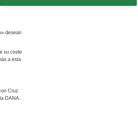
es« desean
ue su coste
más a esta
con Cruz
r la DANA.