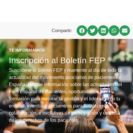
Compartir:
TE INFORMAMOS
Inscripción al Boletín FEP
Suscríbete al boletín FEP y mantente al día de toda la
actualidad del movimiento asociativo de pacientes en
España. Recibe información sobre las actividades del
Foro Español de Pacientes, oportunidades de
formación para mejorar la gestión y el liderazgo en tu
entidad, eventos y encuentros para fortalecer la
colaboración, e iniciativas de participación y defensa
de los derechos de los pacientes.