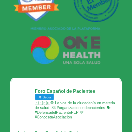
Foro Español de Pacientes
Seguir
🇪🇸🇪🇺💬 La voz de la ciudadanía en materia
de salud. 84 #organizacionesdepacientes 🗣
#DefensadelPacienteFEP 💚
#ConocetuAsociacion