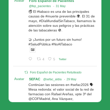
Avatar
Foro Español de Pacientes
@fep_pacientes
·
31 May
🚭 El #tabaco es una de las principales
causas de #muerte prevenible 🌍. El 31 de
mayo, #DíaMundialSinTabaco, llamamos la
atención sobre sus peligros y las prácticas
de las tabacaleras 🚫.
🤝 ¡Juntos por un futuro sin humo!
#SaludPública #NoAlTabaco
4
5
Twitter
Foro Español de Pacientes Retuiteado
Avatar
SEFAC
@sefac_aldia
·
29 May
Continúan las sesiones en #sefac2026 🗣️
Mesa redonda: el valor social de la red de
farmacias con Rafael Areñas, vpte 3º del
@COFMadrid, Ana Vázquez,
@fep_pacientes Galicia, Antón Acevedo, d
Consellería de Política Social e Igualdad