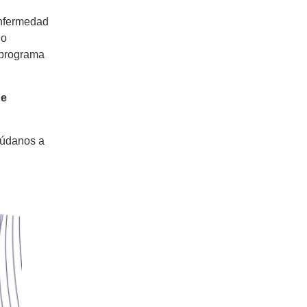
enfermedad
 o
 programa
de
yúdanos a