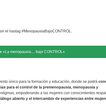
es con el hastag #MenopausiaBajoCONTROL.
 de «La menopausia… bajo CONTROL»
to único para la formación y educación, donde se podrá
cono
gias para el control de la premenopausia, menopausia y
 estigmas, empoderando a las mujeres con conocimientos resp
iálogo abierto y el intercambio de experiencias entre mujer