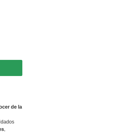
cer de la
aldados
es
,