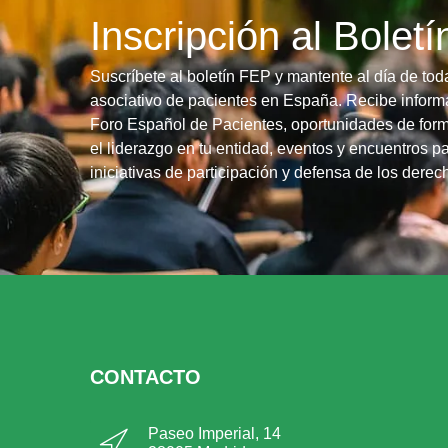
Inscripción al Bolet
Suscríbete al boletín FEP y mantente al día de tod
asociativo de pacientes en España. Recibe informa
Foro Español de Pacientes, oportunidades de form
el liderazgo en tu entidad, eventos y encuentros pa
iniciativas de participación y defensa de los dere
CONTACTO
Paseo Imperial, 14