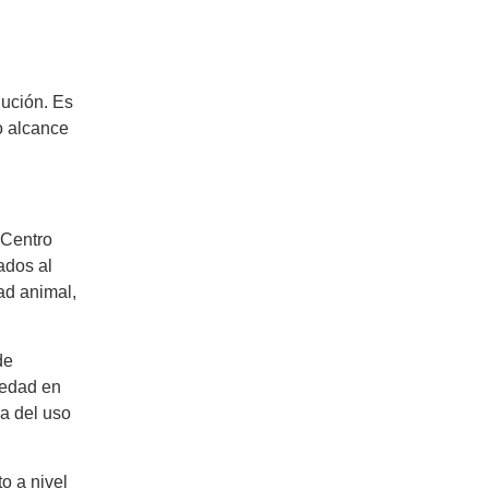
lución. Es
o alcance
 Centro
ados al
ad animal,
de
iedad en
ia del uso
o a nivel