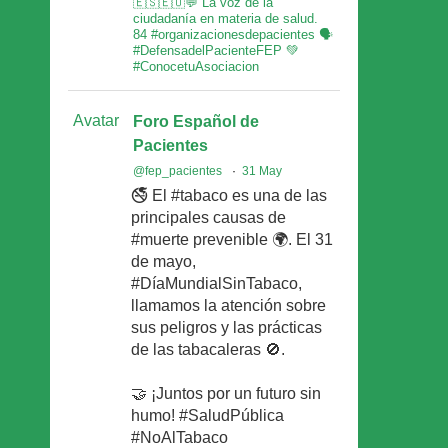
🇪🇸🇪🇺💬 La voz de la
ciudadanía en materia de salud.
84 #organizacionesdepacientes 🗣
#DefensadelPacienteFEP 💚
#ConocetuAsociacion
Avatar
Foro Español de
Pacientes
@fep_pacientes
·
31 May
🚭 El #tabaco es una de las
principales causas de
#muerte prevenible 🌍. El 31
de mayo,
#DíaMundialSinTabaco,
llamamos la atención sobre
sus peligros y las prácticas
de las tabacaleras 🚫.
🤝 ¡Juntos por un futuro sin
humo! #SaludPública
#NoAlTabaco