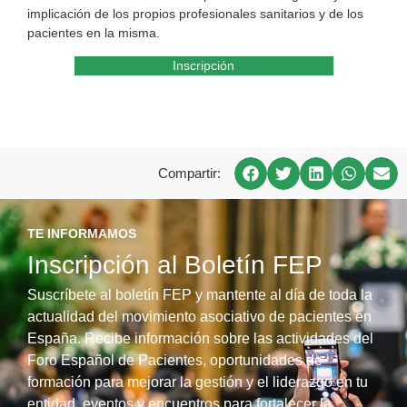
implicación de los propios profesionales sanitarios y de los
pacientes en la misma.
Inscripción
Compartir:
TE INFORMAMOS
Inscripción al Boletín FEP
Suscríbete al boletín FEP y mantente al día de toda la
actualidad del movimiento asociativo de pacientes en
España. Recibe información sobre las actividades del
Foro Español de Pacientes, oportunidades de
formación para mejorar la gestión y el liderazgo en tu
entidad, eventos y encuentros para fortalecer la