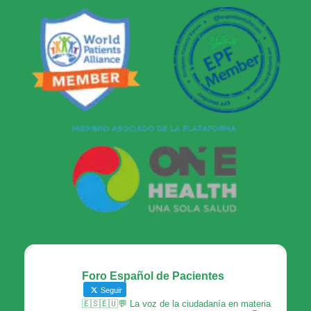
Foro Español de Pacientes
Seguir
🇪🇸🇪🇺💬 La voz de la ciudadanía en materia