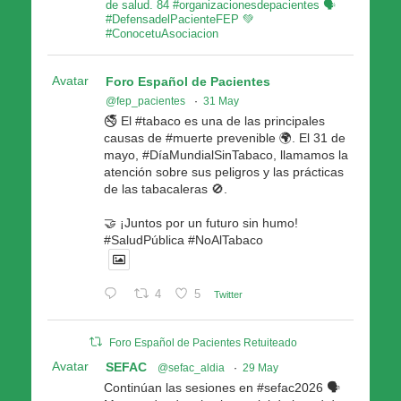
de salud. 84 #organizacionesdepacientes 🗣
#DefensadelPacienteFEP 💚
#ConocetuAsociacion
Avatar
Foro Español de Pacientes
@fep_pacientes
·
31 May
🚭 El #tabaco es una de las principales
causas de #muerte prevenible 🌍. El 31 de
mayo, #DíaMundialSinTabaco, llamamos la
atención sobre sus peligros y las prácticas
de las tabacaleras 🚫.
🤝 ¡Juntos por un futuro sin humo!
#SaludPública #NoAlTabaco
4
5
Twitter
Foro Español de Pacientes Retuiteado
Avatar
SEFAC
@sefac_aldia
·
29 May
Continúan las sesiones en #sefac2026 🗣️