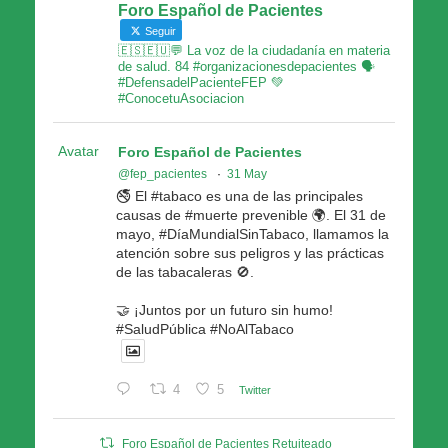
Foro Español de Pacientes
Seguir
🇪🇸🇪🇺💬 La voz de la ciudadanía en materia
de salud. 84 #organizacionesdepacientes 🗣
#DefensadelPacienteFEP 💚
#ConocetuAsociacion
Avatar
Foro Español de Pacientes
@fep_pacientes
·
31 May
🚭 El #tabaco es una de las principales
causas de #muerte prevenible 🌍. El 31 de
mayo, #DíaMundialSinTabaco, llamamos la
atención sobre sus peligros y las prácticas
de las tabacaleras 🚫.
🤝 ¡Juntos por un futuro sin humo!
#SaludPública #NoAlTabaco
4
5
Twitter
Foro Español de Pacientes Retuiteado