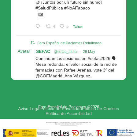
🤝 ¡Juntos por un futuro sin humo!
#SaludPública #NoAlTabaco
4
5
Twitter
Foro Español de Pacientes Retuiteado
Avatar
SEFAC
@sefac_aldia
·
29 May
Continúan las sesiones en #sefac2026 🗣️
Mesa redonda: el valor social de la red de
farmacias con Rafael Areñas, vpte 3º del
@COFMadrid, Ana Vázquez,
@fep_pacientes Galicia, Antón Acevedo, d
Consellería de Política Social e Igualdad
@Xunta
Modera: @AnaMolinero1, vpta 1ª SEFAC
Foro Español de Pacientes ©2026
4
4
Twitter
Aviso Legal
Política de Privacidad
Política de Cookies
Política de Accesibilidad
Avatar
Foro Español de Pacientes
@fep_pacientes
·
29 May