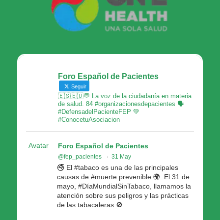
Foro Español de Pacientes
Seguir
🇪🇸🇪🇺💬 La voz de la ciudadanía en materia
de salud. 84 #organizacionesdepacientes 🗣
#DefensadelPacienteFEP 💚
#ConocetuAsociacion
Avatar
Foro Español de Pacientes
@fep_pacientes
·
31 May
🚭 El #tabaco es una de las principales
causas de #muerte prevenible 🌍. El 31 de
mayo, #DíaMundialSinTabaco, llamamos la
atención sobre sus peligros y las prácticas
de las tabacaleras 🚫.