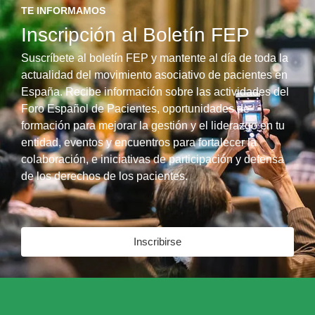
TE INFORMAMOS
Inscripción al Boletín FEP
Suscríbete al boletín FEP y mantente al día de toda la
actualidad del movimiento asociativo de pacientes en
España. Recibe información sobre las actividades del
Foro Español de Pacientes, oportunidades de
formación para mejorar la gestión y el liderazgo en tu
entidad, eventos y encuentros para fortalecer la
colaboración, e iniciativas de participación y defensa
de los derechos de los pacientes.
Inscribirse