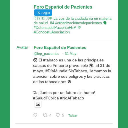
Foro Español de Pacientes
Seguir
🇪🇸🇪🇺💬 La voz de la ciudadanía en materia
de salud. 84 #organizacionesdepacientes 🗣
#DefensadelPacienteFEP 💚
#ConocetuAsociacion
Avatar
Foro Español de Pacientes
@fep_pacientes
·
31 May
🚭 El #tabaco es una de las principales
causas de #muerte prevenible 🌍. El 31 de
mayo, #DíaMundialSinTabaco, llamamos la
atención sobre sus peligros y las prácticas
de las tabacaleras 🚫.
🤝 ¡Juntos por un futuro sin humo!
#SaludPública #NoAlTabaco
4
5
Twitter