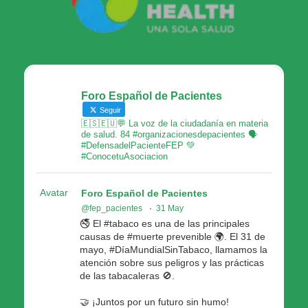
Foro Español de Pacientes
Seguir
🇪🇸🇪🇺💬 La voz de la ciudadanía en materia
de salud. 84 #organizacionesdepacientes 🗣
#DefensadelPacienteFEP 💚
#ConocetuAsociacion
Avatar
Foro Español de Pacientes
@fep_pacientes
·
31 May
🚭 El #tabaco es una de las principales
causas de #muerte prevenible 🌍. El 31 de
mayo, #DíaMundialSinTabaco, llamamos la
atención sobre sus peligros y las prácticas
de las tabacaleras 🚫.
🤝 ¡Juntos por un futuro sin humo!