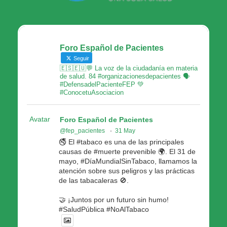
Foro Español de Pacientes
Seguir
🇪🇸🇪🇺💬 La voz de la ciudadanía en materia
de salud. 84 #organizacionesdepacientes 🗣
#DefensadelPacienteFEP 💚
#ConocetuAsociacion
Avatar
Foro Español de Pacientes
@fep_pacientes
·
31 May
🚭 El #tabaco es una de las principales
causas de #muerte prevenible 🌍. El 31 de
mayo, #DíaMundialSinTabaco, llamamos la
atención sobre sus peligros y las prácticas
de las tabacaleras 🚫.
🤝 ¡Juntos por un futuro sin humo!
#SaludPública #NoAlTabaco