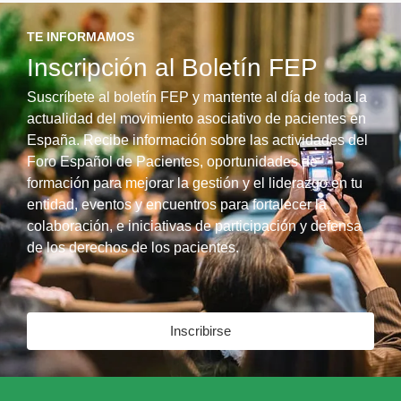
TE INFORMAMOS
Inscripción al Boletín FEP
Suscríbete al boletín FEP y mantente al día de toda la
actualidad del movimiento asociativo de pacientes en
España. Recibe información sobre las actividades del
Foro Español de Pacientes, oportunidades de
formación para mejorar la gestión y el liderazgo en tu
entidad, eventos y encuentros para fortalecer la
colaboración, e iniciativas de participación y defensa
de los derechos de los pacientes.
Inscribirse