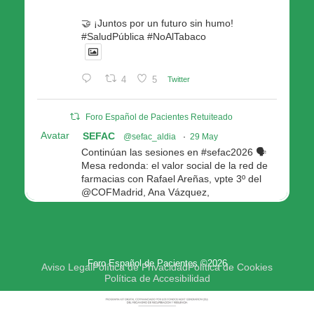
🤝 ¡Juntos por un futuro sin humo!
#SaludPública #NoAlTabaco
4
5
Twitter
Foro Español de Pacientes Retuiteado
Avatar
SEFAC
@sefac_aldia
·
29 May
Continúan las sesiones en #sefac2026 🗣️
Mesa redonda: el valor social de la red de
farmacias con Rafael Areñas, vpte 3º del
@COFMadrid, Ana Vázquez,
@fep_pacientes Galicia, Antón Acevedo, d
Consellería de Política Social e Igualdad
@Xunta
Modera: @AnaMolinero1, vpta 1ª SEFAC
Foro Español de Pacientes ©2026
4
4
Twitter
Aviso Legal
Política de Privacidad
Política de Cookies
Política de Accesibilidad
Avatar
Foro Español de Pacientes