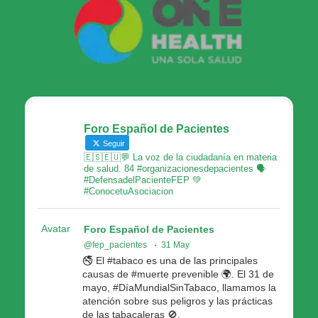
Foro Español de Pacientes
Seguir
🇪🇸🇪🇺💬 La voz de la ciudadanía en materia
de salud. 84 #organizacionesdepacientes 🗣
#DefensadelPacienteFEP 💚
#ConocetuAsociacion
Avatar
Foro Español de Pacientes
@fep_pacientes
·
31 May
🚭 El #tabaco es una de las principales
causas de #muerte prevenible 🌍. El 31 de
mayo, #DíaMundialSinTabaco, llamamos la
atención sobre sus peligros y las prácticas
de las tabacaleras 🚫.