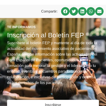
Compartir:
TE INFORMAMOS
Inscripción al Boletín FEP
Suscríbete al boletín FEP y mantente al día de toda la
actualidad del movimiento asociativo de pacientes en
España. Recibe información sobre las actividades del
Foro Español de Pacientes, oportunidades de
formación para mejorar la gestión y el liderazgo en tu
entidad, eventos y encuentros para fortalecer la
colaboración, e iniciativas de participación y defensa
de los derechos de los pacientes.
Inscribirse