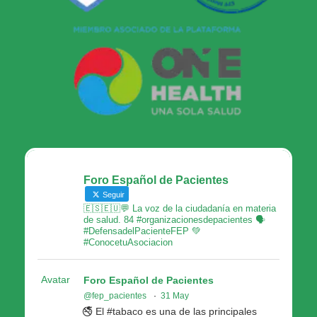
Foro Español de Pacientes
Seguir
🇪🇸🇪🇺💬 La voz de la ciudadanía en materia
de salud. 84 #organizacionesdepacientes 🗣
#DefensadelPacienteFEP 💚
#ConocetuAsociacion
Avatar
Foro Español de Pacientes
@fep_pacientes
·
31 May
🚭 El #tabaco es una de las principales