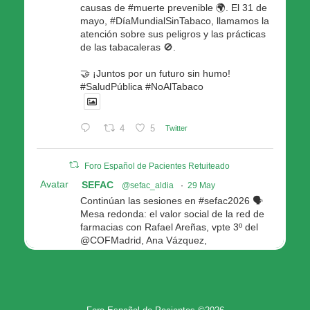
causas de #muerte prevenible 🌍. El 31 de
mayo, #DíaMundialSinTabaco, llamamos la
atención sobre sus peligros y las prácticas
de las tabacaleras 🚫.
🤝 ¡Juntos por un futuro sin humo!
#SaludPública #NoAlTabaco
4
5
Twitter
Foro Español de Pacientes Retuiteado
Avatar
SEFAC
@sefac_aldia
·
29 May
Continúan las sesiones en #sefac2026 🗣️
Mesa redonda: el valor social de la red de
farmacias con Rafael Areñas, vpte 3º del
@COFMadrid, Ana Vázquez,
@fep_pacientes Galicia, Antón Acevedo, d
Consellería de Política Social e Igualdad
@Xunta
Modera: @AnaMolinero1, vpta 1ª SEFAC
4
4
Twitter