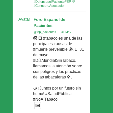
#DefensadelPacienteFEP 💚
#ConocetuAsociacion
Avatar
Foro Español de
Pacientes
@fep_pacientes
·
31 May
🚭 El #tabaco es una de las
principales causas de
#muerte prevenible 🌍. El 31
de mayo,
#DíaMundialSinTabaco,
llamamos la atención sobre
sus peligros y las prácticas
de las tabacaleras 🚫.
🤝 ¡Juntos por un futuro sin
humo! #SaludPública
#NoAlTabaco