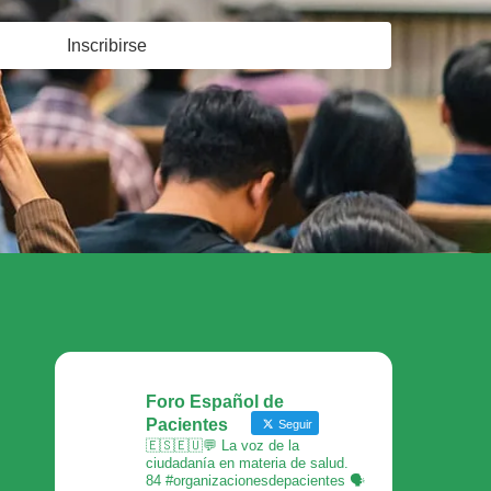
Inscribirse
Foro Español de
Pacientes
Seguir
🇪🇸🇪🇺💬 La voz de la
ciudadanía en materia de salud.
84 #organizacionesdepacientes 🗣