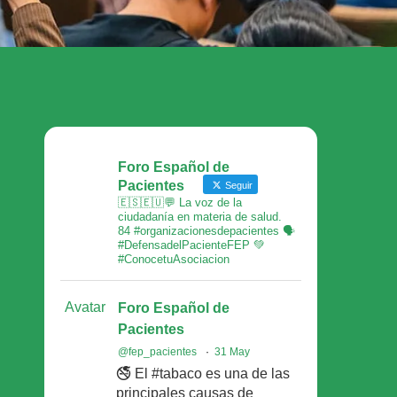
Foro Español de
Pacientes
Seguir
🇪🇸🇪🇺💬 La voz de la
ciudadanía en materia de salud.
84 #organizacionesdepacientes 🗣
#DefensadelPacienteFEP 💚
#ConocetuAsociacion
Avatar
Foro Español de
Pacientes
@fep_pacientes
·
31 May
🚭 El #tabaco es una de las
principales causas de