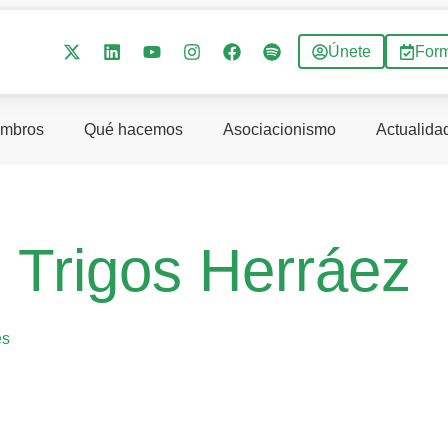
Únete
For
mbros
Qué hacemos
Asociacionismo
Actualida
 Trigos Herráez
es