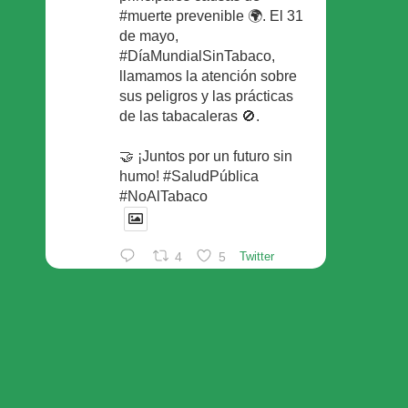
#muerte prevenible 🌍. El 31
de mayo,
#DíaMundialSinTabaco,
llamamos la atención sobre
sus peligros y las prácticas
de las tabacaleras 🚫.
🤝 ¡Juntos por un futuro sin
humo! #SaludPública
#NoAlTabaco
4
5
Twitter
Foro Español de Pacientes
Retuiteado
Avatar
SEFAC
@sefac_aldia
·
29 May
Continúan las sesiones en