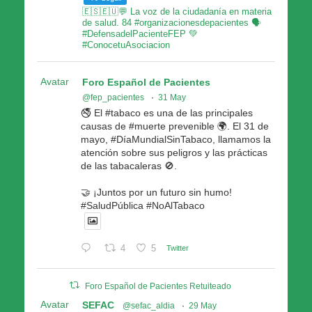
🇪🇸🇪🇺💬 La voz de la ciudadanía en materia
de salud. 84 #organizacionesdepacientes 🗣
#DefensadelPacienteFEP 💚
#ConocetuAsociacion
Avatar
Foro Español de Pacientes
@fep_pacientes
·
31 May
🚭 El #tabaco es una de las principales
causas de #muerte prevenible 🌍. El 31 de
mayo, #DíaMundialSinTabaco, llamamos la
atención sobre sus peligros y las prácticas
de las tabacaleras 🚫.
🤝 ¡Juntos por un futuro sin humo!
#SaludPública #NoAlTabaco
4
5
Twitter
Foro Español de Pacientes Retuiteado
Avatar
SEFAC
@sefac_aldia
·
29 May