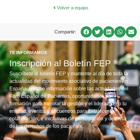
Volver a equipo
Compartir:
TE INFORMAMOS
Inscripción al Boletín FEP
Suscríbete al boletín FEP y mantente al día de toda la
actualidad del movimiento asociativo de pacientes en
España. Recibe información sobre las actividades del
Foro Español de Pacientes, oportunidades de
formación para mejorar la gestión y el liderazgo en tu
entidad, eventos y encuentros para fortalecer la
colaboración, e iniciativas de participación y defensa
de los derechos de los pacientes.