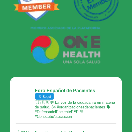
Foro Español de Pacientes
Seguir
🇪🇸🇪🇺💬 La voz de la ciudadanía en materia
de salud. 84 #organizacionesdepacientes 🗣
#DefensadelPacienteFEP 💚
#ConocetuAsociacion