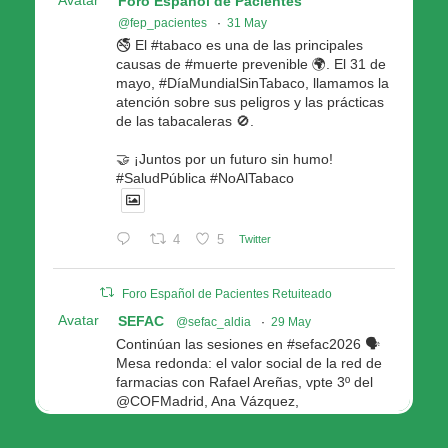
Avatar
Foro Español de Pacientes
@fep_pacientes
·
31 May
🚭 El #tabaco es una de las principales
causas de #muerte prevenible 🌍. El 31 de
mayo, #DíaMundialSinTabaco, llamamos la
atención sobre sus peligros y las prácticas
de las tabacaleras 🚫.
🤝 ¡Juntos por un futuro sin humo!
#SaludPública #NoAlTabaco
4
5
Twitter
Foro Español de Pacientes Retuiteado
Avatar
SEFAC
@sefac_aldia
·
29 May
Continúan las sesiones en #sefac2026 🗣️
Mesa redonda: el valor social de la red de
farmacias con Rafael Areñas, vpte 3º del
@COFMadrid, Ana Vázquez,
@fep_pacientes Galicia, Antón Acevedo, d
Consellería de Política Social e Igualdad