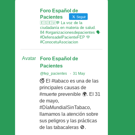
Foro Español de
Pacientes
Seguir
🇪🇸🇪🇺💬 La voz de la
ciudadanía en materia de salud.
84 #organizacionesdepacientes 🗣
#DefensadelPacienteFEP 💚
#ConocetuAsociacion
Avatar
Foro Español de
Pacientes
@fep_pacientes
·
31 May
🚭 El #tabaco es una de las
principales causas de
#muerte prevenible 🌍. El 31
de mayo,
#DíaMundialSinTabaco,
llamamos la atención sobre
sus peligros y las prácticas
de las tabacaleras 🚫.