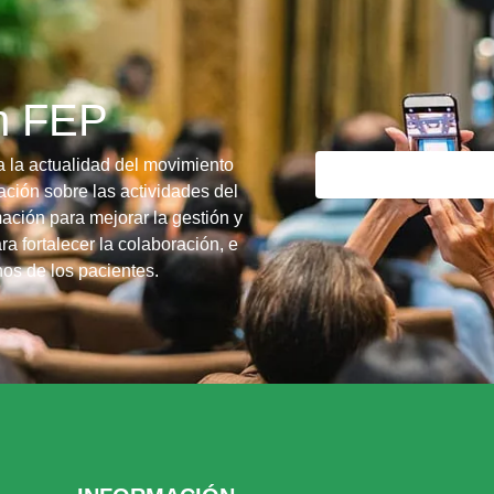
ín FEP
a la actualidad del movimiento
ción sobre las actividades del
ación para mejorar la gestión y
ra fortalecer la colaboración, e
chos de los pacientes.