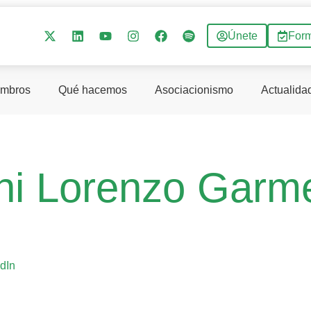
Únete
For
mbros
Qué hacemos
Asociacionismo
Actualida
ni Lorenzo Garm
dIn