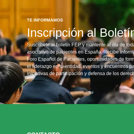
TE INFORMAMOS
Inscripción al Bolet
Suscríbete al boletín FEP y mantente al día de tod
asociativo de pacientes en España. Recibe informa
Foro Español de Pacientes, oportunidades de form
el liderazgo en tu entidad, eventos y encuentros pa
iniciativas de participación y defensa de los dere