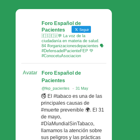
Foro Español de
Pacientes
Seguir
🇪🇸🇪🇺💬 La voz de la
ciudadanía en materia de salud.
84 #organizacionesdepacientes 🗣
#DefensadelPacienteFEP 💚
#ConocetuAsociacion
Avatar
Foro Español de
Pacientes
@fep_pacientes
·
31 May
🚭 El #tabaco es una de las
principales causas de
#muerte prevenible 🌍. El 31
de mayo,
#DíaMundialSinTabaco,
llamamos la atención sobre
sus peligros y las prácticas