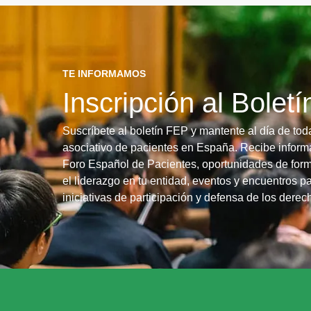
TE INFORMAMOS
Inscripción al Bolet
Suscríbete al boletín FEP y mantente al día de tod
asociativo de pacientes en España. Recibe informa
Foro Español de Pacientes, oportunidades de form
el liderazgo en tu entidad, eventos y encuentros pa
iniciativas de participación y defensa de los dere