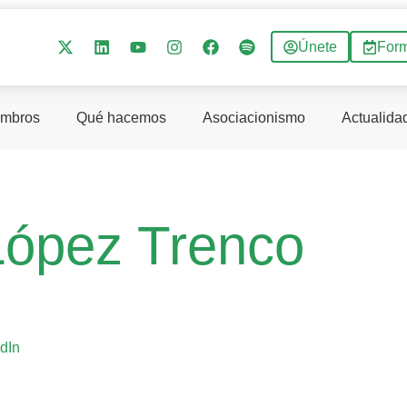
Únete
For
mbros
Qué hacemos
Asociacionismo
Actualida
López Trenco
dIn