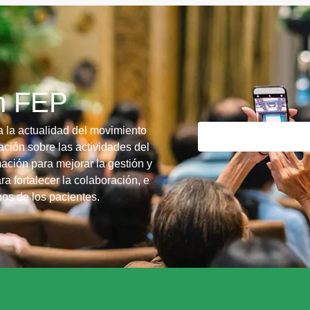
ín FEP
a la actualidad del movimiento
ción sobre las actividades del
ación para mejorar la gestión y
ra fortalecer la colaboración, e
chos de los pacientes.