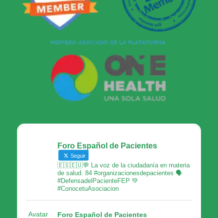
Foro Español de Pacientes
Seguir
🇪🇸🇪🇺💬 La voz de la ciudadanía en materia
de salud. 84 #organizacionesdepacientes 🗣
#DefensadelPacienteFEP 💚
#ConocetuAsociacion
Avatar
Foro Español de Pacientes