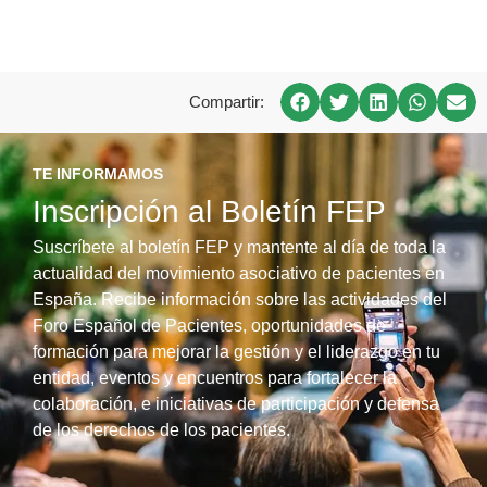
Compartir:
TE INFORMAMOS
Inscripción al Boletín FEP
Suscríbete al boletín FEP y mantente al día de toda la
actualidad del movimiento asociativo de pacientes en
España. Recibe información sobre las actividades del
Foro Español de Pacientes, oportunidades de
formación para mejorar la gestión y el liderazgo en tu
entidad, eventos y encuentros para fortalecer la
colaboración, e iniciativas de participación y defensa
de los derechos de los pacientes.