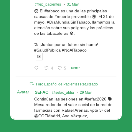
@fep_pacientes
·
31 May
🚭 El #tabaco es una de las principales
causas de #muerte prevenible 🌍. El 31 de
mayo, #DíaMundialSinTabaco, llamamos la
atención sobre sus peligros y las prácticas
de las tabacaleras 🚫.
🤝 ¡Juntos por un futuro sin humo!
#SaludPública #NoAlTabaco
4
5
Twitter
Foro Español de Pacientes Retuiteado
Avatar
SEFAC
@sefac_aldia
·
29 May
Continúan las sesiones en #sefac2026 🗣️
Mesa redonda: el valor social de la red de
farmacias con Rafael Areñas, vpte 3º del
@COFMadrid, Ana Vázquez,
@fep_pacientes Galicia, Antón Acevedo, d
Consellería de Política Social e Igualdad