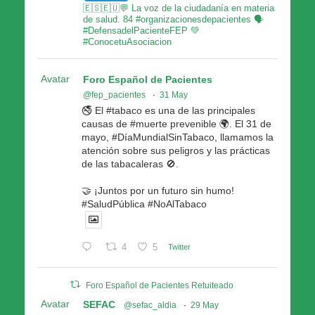
🇪🇸🇪🇺💬 La voz de la ciudadanía en materia
de salud. 84 #organizacionesdepacientes 🗣
#DefensadelPacienteFEP 💚
#ConocetuAsociacion
Avatar
Foro Español de Pacientes
@fep_pacientes
·
31 May
🚭 El #tabaco es una de las principales
causas de #muerte prevenible 🌍. El 31 de
mayo, #DíaMundialSinTabaco, llamamos la
atención sobre sus peligros y las prácticas
de las tabacaleras 🚫.
🤝 ¡Juntos por un futuro sin humo!
#SaludPública #NoAlTabaco
4
5
Twitter
Foro Español de Pacientes Retuiteado
Avatar
SEFAC
@sefac_aldia
·
29 May