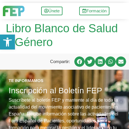
Únete
Formación
Libro Blanco de Salud
Abrir barra de herramientas
y Género
Compartir:
TE INFORMAMOS
Inscripción al Boletín FEP
Suscríbete al boletín FEP y mantente al día de toda la
actualidad del movimiento asociativo de pacientes en
España. Recibe información sobre las actividades del
Foro Español de Pacientes, oportunidades de
formación para mejorar la gestión y el liderazgo en tu