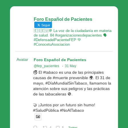
Foro Español de Pacientes
Seguir
🇪🇸🇪🇺💬 La voz de la ciudadanía en materia
de salud. 84 #organizacionesdepacientes 🗣
#DefensadelPacienteFEP 💚
#ConocetuAsociacion
Avatar
Foro Español de Pacientes
@fep_pacientes
·
31 May
🚭 El #tabaco es una de las principales
causas de #muerte prevenible 🌍. El 31 de
mayo, #DíaMundialSinTabaco, llamamos la
atención sobre sus peligros y las prácticas
de las tabacaleras 🚫.
🤝 ¡Juntos por un futuro sin humo!
#SaludPública #NoAlTabaco
4
5
Twitter