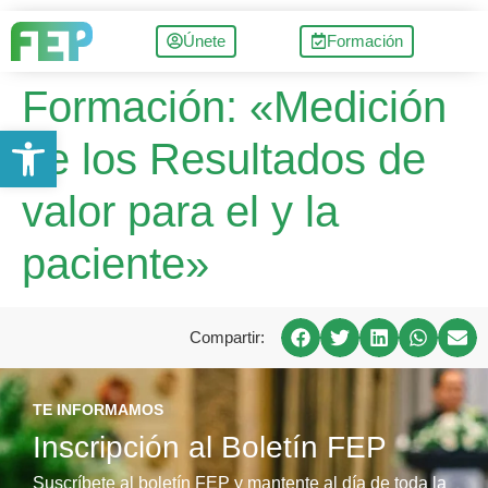
Únete
Formación
Formación: «Medición
Abrir barra de herramientas
de los Resultados de
valor para el y la
paciente»
Compartir:
TE INFORMAMOS
Inscripción al Boletín FEP
Suscríbete al boletín FEP y mantente al día de toda la