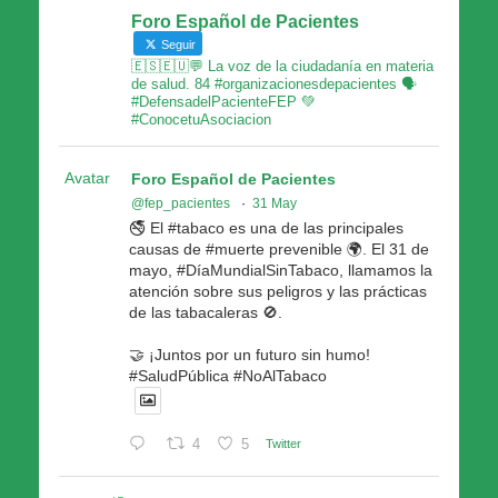
Foro Español de Pacientes
Seguir
🇪🇸🇪🇺💬 La voz de la ciudadanía en materia
de salud. 84 #organizacionesdepacientes 🗣
#DefensadelPacienteFEP 💚
#ConocetuAsociacion
Avatar
Foro Español de Pacientes
@fep_pacientes
·
31 May
🚭 El #tabaco es una de las principales
causas de #muerte prevenible 🌍. El 31 de
mayo, #DíaMundialSinTabaco, llamamos la
atención sobre sus peligros y las prácticas
de las tabacaleras 🚫.
🤝 ¡Juntos por un futuro sin humo!
#SaludPública #NoAlTabaco
4
5
Twitter