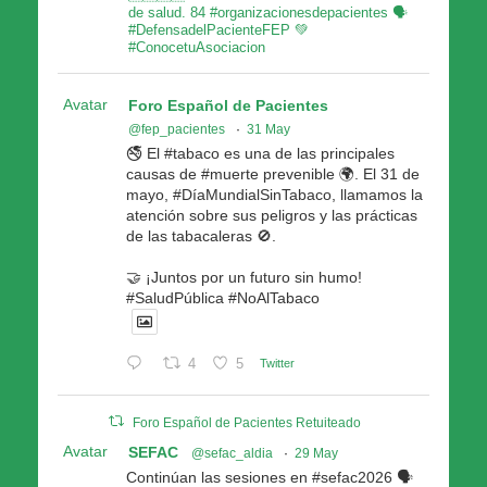
de salud. 84 #organizacionesdepacientes 🗣
#DefensadelPacienteFEP 💚
#ConocetuAsociacion
Avatar
Foro Español de Pacientes
@fep_pacientes
·
31 May
🚭 El #tabaco es una de las principales
causas de #muerte prevenible 🌍. El 31 de
mayo, #DíaMundialSinTabaco, llamamos la
atención sobre sus peligros y las prácticas
de las tabacaleras 🚫.
🤝 ¡Juntos por un futuro sin humo!
#SaludPública #NoAlTabaco
4
5
Twitter
Foro Español de Pacientes Retuiteado
Avatar
SEFAC
@sefac_aldia
·
29 May
Continúan las sesiones en #sefac2026 🗣️