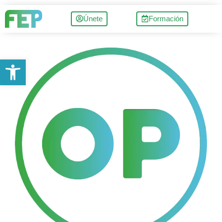
Únete
Formación
Abrir barra de herramientas