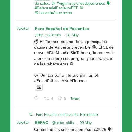
de salud. 84 #organizacionesdepacientes 🗣
#DefensadelPacienteFEP 💚
#ConocetuAsociacion
Avatar
Foro Español de Pacientes
@fep_pacientes
·
31 May
🚭 El #tabaco es una de las principales
causas de #muerte prevenible 🌍. El 31 de
mayo, #DíaMundialSinTabaco, llamamos la
atención sobre sus peligros y las prácticas
de las tabacaleras 🚫.
🤝 ¡Juntos por un futuro sin humo!
#SaludPública #NoAlTabaco
4
5
Twitter
Foro Español de Pacientes Retuiteado
Avatar
SEFAC
@sefac_aldia
·
29 May
Continúan las sesiones en #sefac2026 🗣️