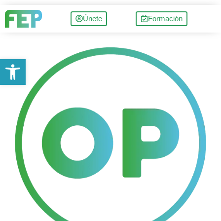
Únete
Formación
Abrir barra de herramientas