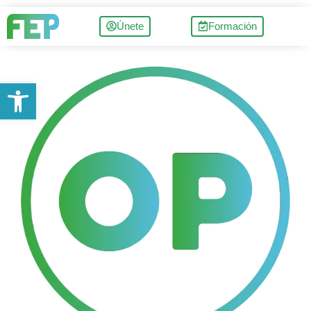
Únete
Formación
Abrir barra de herramientas