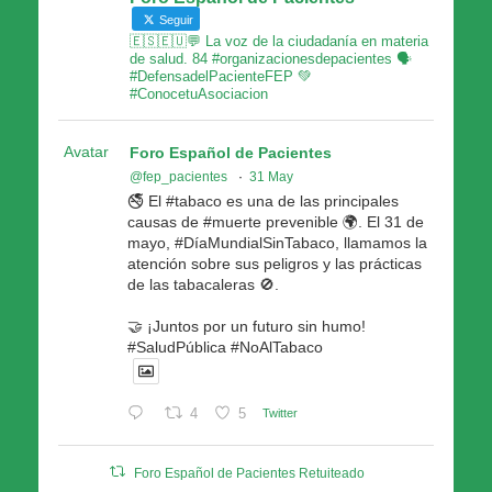
Seguir
🇪🇸🇪🇺💬 La voz de la ciudadanía en materia
de salud. 84 #organizacionesdepacientes 🗣
#DefensadelPacienteFEP 💚
#ConocetuAsociacion
Avatar
Foro Español de Pacientes
@fep_pacientes
·
31 May
🚭 El #tabaco es una de las principales
causas de #muerte prevenible 🌍. El 31 de
mayo, #DíaMundialSinTabaco, llamamos la
atención sobre sus peligros y las prácticas
de las tabacaleras 🚫.
🤝 ¡Juntos por un futuro sin humo!
#SaludPública #NoAlTabaco
4
5
Twitter
Foro Español de Pacientes Retuiteado