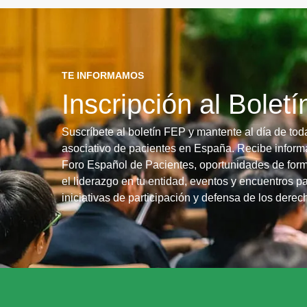
TE INFORMAMOS
Inscripción al Bolet
Suscríbete al boletín FEP y mantente al día de tod
asociativo de pacientes en España. Recibe informa
Foro Español de Pacientes, oportunidades de form
el liderazgo en tu entidad, eventos y encuentros pa
iniciativas de participación y defensa de los dere