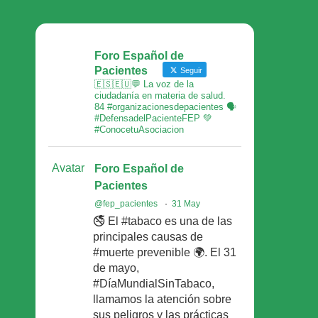
Foro Español de
Pacientes
Seguir
🇪🇸🇪🇺💬 La voz de la
ciudadanía en materia de salud.
84 #organizacionesdepacientes 🗣
#DefensadelPacienteFEP 💚
#ConocetuAsociacion
Avatar
Foro Español de
Pacientes
@fep_pacientes
·
31 May
🚭 El #tabaco es una de las
principales causas de
#muerte prevenible 🌍. El 31
de mayo,
#DíaMundialSinTabaco,
llamamos la atención sobre
sus peligros y las prácticas