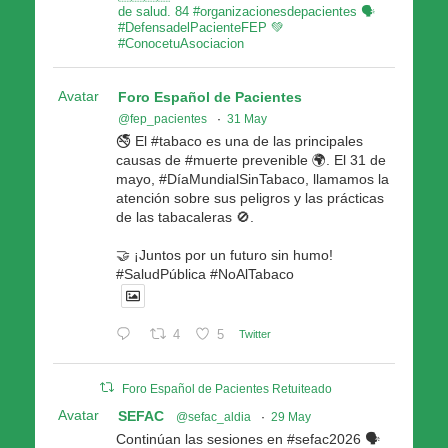
de salud. 84 #organizacionesdepacientes 🗣
#DefensadelPacienteFEP 💚
#ConocetuAsociacion
Avatar
Foro Español de Pacientes
@fep_pacientes
·
31 May
🚭 El #tabaco es una de las principales
causas de #muerte prevenible 🌍. El 31 de
mayo, #DíaMundialSinTabaco, llamamos la
atención sobre sus peligros y las prácticas
de las tabacaleras 🚫.
🤝 ¡Juntos por un futuro sin humo!
#SaludPública #NoAlTabaco
4
5
Twitter
Foro Español de Pacientes Retuiteado
Avatar
SEFAC
@sefac_aldia
·
29 May
Continúan las sesiones en #sefac2026 🗣️