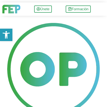
Únete
Formación
Abrir barra de herramientas