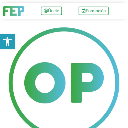
Únete
Formación
Abrir barra de herramientas