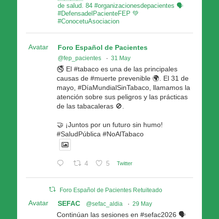
de salud. 84 #organizacionesdepacientes 🗣
#DefensadelPacienteFEP 💚
#ConocetuAsociacion
Avatar
Foro Español de Pacientes
@fep_pacientes
·
31 May
🚭 El #tabaco es una de las principales
causas de #muerte prevenible 🌍. El 31 de
mayo, #DíaMundialSinTabaco, llamamos la
atención sobre sus peligros y las prácticas
de las tabacaleras 🚫.
🤝 ¡Juntos por un futuro sin humo!
#SaludPública #NoAlTabaco
4
5
Twitter
Foro Español de Pacientes Retuiteado
Avatar
SEFAC
@sefac_aldia
·
29 May
Continúan las sesiones en #sefac2026 🗣️