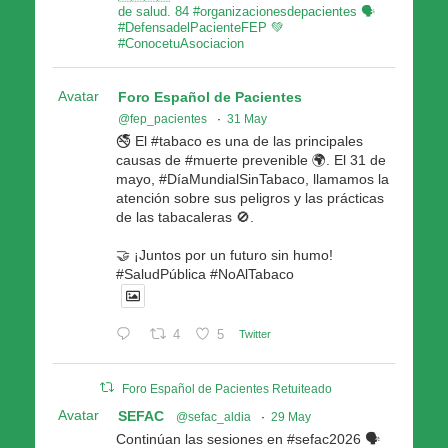
de salud. 84 #organizacionesdepacientes 🗣
#DefensadelPacienteFEP 💚
#ConocetuAsociacion
Avatar
Foro Español de Pacientes
@fep_pacientes
·
31 May
🚭 El #tabaco es una de las principales
causas de #muerte prevenible 🌍. El 31 de
mayo, #DíaMundialSinTabaco, llamamos la
atención sobre sus peligros y las prácticas
de las tabacaleras 🚫.
🤝 ¡Juntos por un futuro sin humo!
#SaludPública #NoAlTabaco
4
5
Twitter
Foro Español de Pacientes Retuiteado
Avatar
SEFAC
@sefac_aldia
·
29 May
Continúan las sesiones en #sefac2026 🗣️