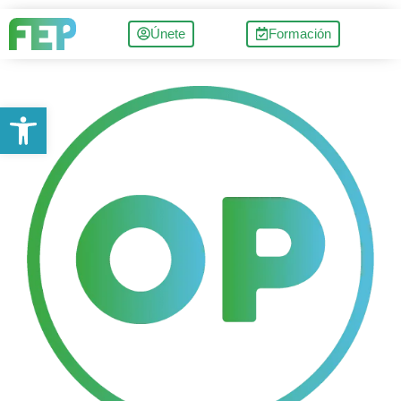
Únete
Formación
Abrir barra de herramientas