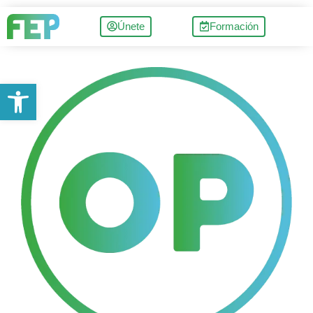
Únete
Formación
Abrir barra de herramientas