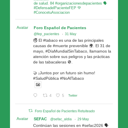
de salud. 84 #organizacionesdepacientes 🗣
#DefensadelPacienteFEP 💚
#ConocetuAsociacion
Avatar
Foro Español de Pacientes
@fep_pacientes
·
31 May
🚭 El #tabaco es una de las principales
causas de #muerte prevenible 🌍. El 31 de
mayo, #DíaMundialSinTabaco, llamamos la
atención sobre sus peligros y las prácticas
de las tabacaleras 🚫.
🤝 ¡Juntos por un futuro sin humo!
#SaludPública #NoAlTabaco
4
5
Twitter
Foro Español de Pacientes Retuiteado
Avatar
SEFAC
@sefac_aldia
·
29 May
Continúan las sesiones en #sefac2026 🗣️