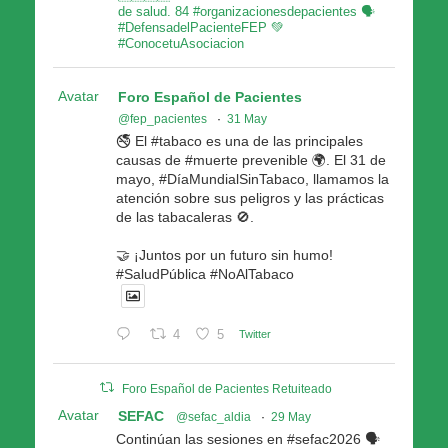
de salud. 84 #organizacionesdepacientes 🗣
#DefensadelPacienteFEP 💚
#ConocetuAsociacion
Avatar
Foro Español de Pacientes
@fep_pacientes
·
31 May
🚭 El #tabaco es una de las principales
causas de #muerte prevenible 🌍. El 31 de
mayo, #DíaMundialSinTabaco, llamamos la
atención sobre sus peligros y las prácticas
de las tabacaleras 🚫.
🤝 ¡Juntos por un futuro sin humo!
#SaludPública #NoAlTabaco
4
5
Twitter
Foro Español de Pacientes Retuiteado
Avatar
SEFAC
@sefac_aldia
·
29 May
Continúan las sesiones en #sefac2026 🗣️