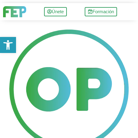
Únete
Formación
Abrir barra de herramientas