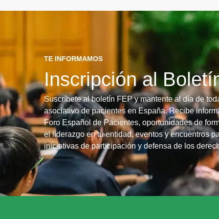
TE INFORMAMOS
Inscripción al Bolet
Suscríbete al boletín FEP y mantente al día de tod
asociativo de pacientes en España. Recibe informa
Foro Español de Pacientes, oportunidades de form
el liderazgo en tu entidad, eventos y encuentros pa
iniciativas de participación y defensa de los dere