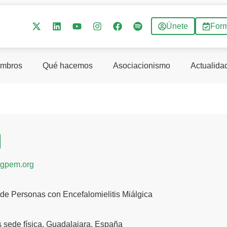
Únete
For
mbros
Qué hacemos
Asociacionismo
Actualida
M
gpem.org
de Personas con Encefalomielitis Miálgica
 sede física, Guadalajara, España