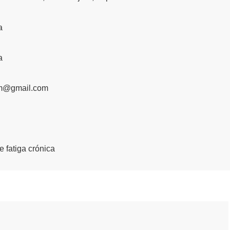
a
a
em@gmail.com
 fatiga crónica