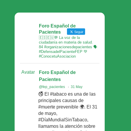
Foro Español de
Pacientes
Seguir
🇪🇸🇪🇺💬 La voz de la
ciudadanía en materia de salud.
84 #organizacionesdepacientes 🗣
#DefensadelPacienteFEP 💚
#ConocetuAsociacion
Avatar
Foro Español de
Pacientes
@fep_pacientes
·
31 May
🚭 El #tabaco es una de las
principales causas de
#muerte prevenible 🌍. El 31
de mayo,
#DíaMundialSinTabaco,
llamamos la atención sobre