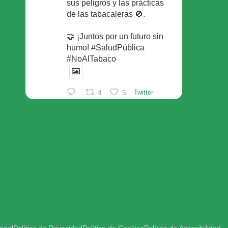
sus peligros y las prácticas
de las tabacaleras 🚫.
🤝 ¡Juntos por un futuro sin
humo! #SaludPública
#NoAlTabaco
4
5
Twitter
Foro Español de Pacientes
Retuiteado
Avatar
SEFAC
@sefac_aldia
·
29 May
Continúan las sesiones en
#sefac2026 🗣️Mesa
redonda: el valor social de la
red de farmacias con Rafael
Areñas, vpte 3º del