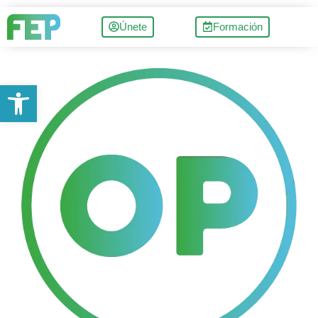
Únete
Formación
Abrir barra de herramientas