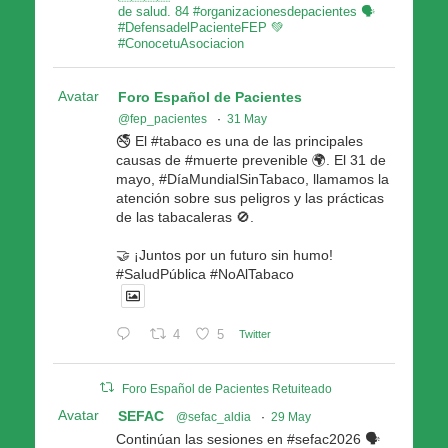
de salud. 84 #organizacionesdepacientes 🗣
#DefensadelPacienteFEP 💚
#ConocetuAsociacion
Avatar
Foro Español de Pacientes
@fep_pacientes
·
31 May
🚭 El #tabaco es una de las principales
causas de #muerte prevenible 🌍. El 31 de
mayo, #DíaMundialSinTabaco, llamamos la
atención sobre sus peligros y las prácticas
de las tabacaleras 🚫.
🤝 ¡Juntos por un futuro sin humo!
#SaludPública #NoAlTabaco
4
5
Twitter
Foro Español de Pacientes Retuiteado
Avatar
SEFAC
@sefac_aldia
·
29 May
Continúan las sesiones en #sefac2026 🗣️