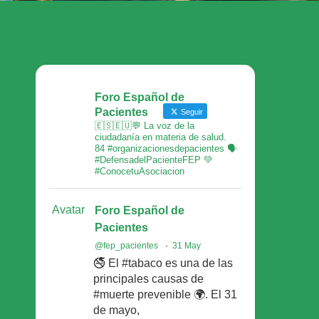
Foro Español de
Pacientes
Seguir
🇪🇸🇪🇺💬 La voz de la
ciudadanía en materia de salud.
84 #organizacionesdepacientes 🗣
#DefensadelPacienteFEP 💚
#ConocetuAsociacion
Avatar
Foro Español de
Pacientes
@fep_pacientes
·
31 May
🚭 El #tabaco es una de las
principales causas de
#muerte prevenible 🌍. El 31
de mayo,