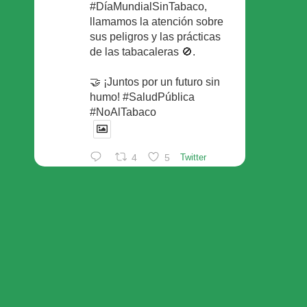
#DíaMundialSinTabaco,
llamamos la atención sobre
sus peligros y las prácticas
de las tabacaleras 🚫.
🤝 ¡Juntos por un futuro sin
humo! #SaludPública
#NoAlTabaco
4
5
Twitter
Foro Español de Pacientes
Retuiteado
Avatar
SEFAC
@sefac_aldia
·
29 May
Continúan las sesiones en
#sefac2026 🗣️Mesa
redonda: el valor social de la