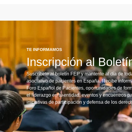
TE INFORMAMOS
Inscripción al Bolet
Suscríbete al boletín FEP y mantente al día de tod
asociativo de pacientes en España. Recibe informa
Foro Español de Pacientes, oportunidades de form
el liderazgo en tu entidad, eventos y encuentros pa
iniciativas de participación y defensa de los dere