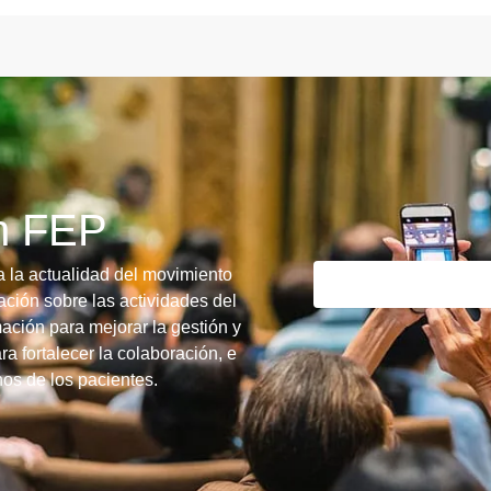
ín FEP
a la actualidad del movimiento
ción sobre las actividades del
ación para mejorar la gestión y
ra fortalecer la colaboración, e
chos de los pacientes.