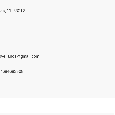
da, 11, 33212
jovellanos@gmail.com
/ 684683908