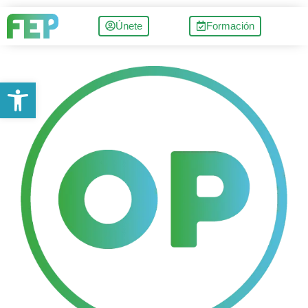
Únete
Formación
Abrir barra de herramientas