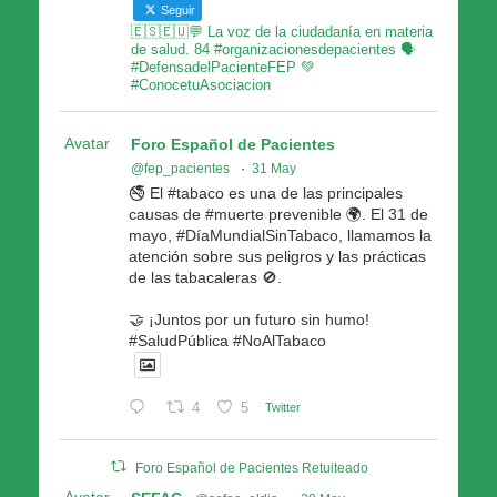
Seguir
🇪🇸🇪🇺💬 La voz de la ciudadanía en materia
de salud. 84 #organizacionesdepacientes 🗣
#DefensadelPacienteFEP 💚
#ConocetuAsociacion
Avatar
Foro Español de Pacientes
@fep_pacientes
·
31 May
🚭 El #tabaco es una de las principales
causas de #muerte prevenible 🌍. El 31 de
mayo, #DíaMundialSinTabaco, llamamos la
atención sobre sus peligros y las prácticas
de las tabacaleras 🚫.
🤝 ¡Juntos por un futuro sin humo!
#SaludPública #NoAlTabaco
4
5
Twitter
Foro Español de Pacientes Retuiteado
Avatar