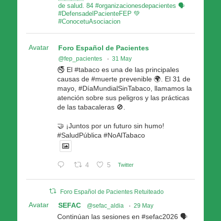
de salud. 84 #organizacionesdepacientes 🗣
#DefensadelPacienteFEP 💚
#ConocetuAsociacion
Avatar
Foro Español de Pacientes
@fep_pacientes
·
31 May
🚭 El #tabaco es una de las principales
causas de #muerte prevenible 🌍. El 31 de
mayo, #DíaMundialSinTabaco, llamamos la
atención sobre sus peligros y las prácticas
de las tabacaleras 🚫.
🤝 ¡Juntos por un futuro sin humo!
#SaludPública #NoAlTabaco
4
5
Twitter
Foro Español de Pacientes Retuiteado
Avatar
SEFAC
@sefac_aldia
·
29 May
Continúan las sesiones en #sefac2026 🗣️