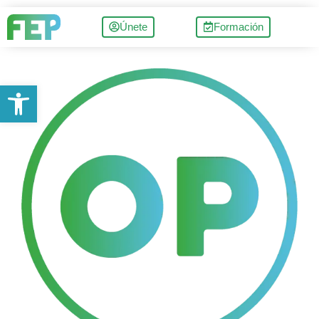
Únete
Formación
Abrir barra de herramientas