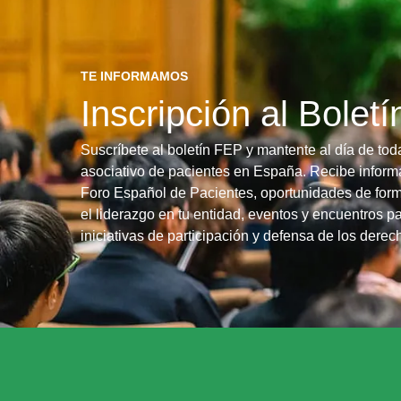
TE INFORMAMOS
Inscripción al Bolet
Suscríbete al boletín FEP y mantente al día de tod
asociativo de pacientes en España. Recibe informa
Foro Español de Pacientes, oportunidades de form
el liderazgo en tu entidad, eventos y encuentros pa
iniciativas de participación y defensa de los dere