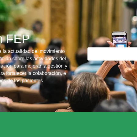
ín FEP
a la actualidad del movimiento
ción sobre las actividades del
ación para mejorar la gestión y
ra fortalecer la colaboración, e
chos de los pacientes.