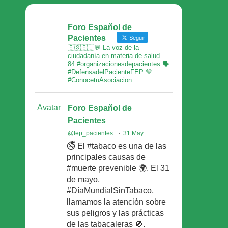
Foro Español de
Pacientes
Seguir
🇪🇸🇪🇺💬 La voz de la
ciudadanía en materia de salud.
84 #organizacionesdepacientes 🗣
#DefensadelPacienteFEP 💚
#ConocetuAsociacion
Avatar
Foro Español de
Pacientes
@fep_pacientes
·
31 May
🚭 El #tabaco es una de las
principales causas de
#muerte prevenible 🌍. El 31
de mayo,
#DíaMundialSinTabaco,
llamamos la atención sobre
sus peligros y las prácticas
de las tabacaleras 🚫.