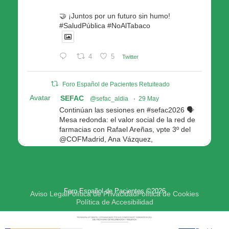
🤝 ¡Juntos por un futuro sin humo!
#SaludPública #NoAlTabaco
4
5
Twitter
Foro Español de Pacientes Retuiteado
Avatar
SEFAC
@sefac_aldia
·
29 May
Continúan las sesiones en #sefac2026 🗣️
Mesa redonda: el valor social de la red de
farmacias con Rafael Areñas, vpte 3º del
@COFMadrid, Ana Vázquez,
@fep_pacientes Galicia, Antón Acevedo, d
Consellería de Política Social e Igualdad
@Xunta
Modera: @AnaMolinero1, vpta 1ª SEFAC
Foro Español de Pacientes ©2026
4
4
Twitter
Aviso Legal
Política de Privacidad
Política de Cookies
Política de Accesibilidad
Avatar
Foro Español de Pacientes