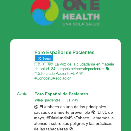
Foro Español de Pacientes
Seguir
🇪🇸🇪🇺💬 La voz de la ciudadanía en materia
de salud. 84 #organizacionesdepacientes 🗣
#DefensadelPacienteFEP 💚
#ConocetuAsociacion
Avatar
Foro Español de Pacientes
@fep_pacientes
·
31 May
🚭 El #tabaco es una de las principales
causas de #muerte prevenible 🌍. El 31 de
mayo, #DíaMundialSinTabaco, llamamos la
atención sobre sus peligros y las prácticas
de las tabacaleras 🚫.