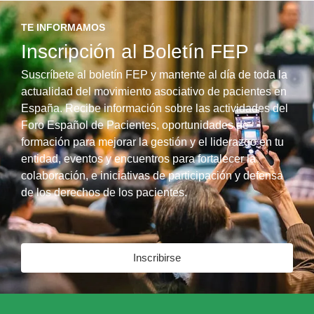
TE INFORMAMOS
Inscripción al Boletín FEP
Suscríbete al boletín FEP y mantente al día de toda la
actualidad del movimiento asociativo de pacientes en
España. Recibe información sobre las actividades del
Foro Español de Pacientes, oportunidades de
formación para mejorar la gestión y el liderazgo en tu
entidad, eventos y encuentros para fortalecer la
colaboración, e iniciativas de participación y defensa
de los derechos de los pacientes.
Inscribirse