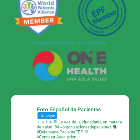
Foro Español de Pacientes
Seguir
🇪🇸🇪🇺💬 La voz de la ciudadanía en materia
de salud. 84 #organizacionesdepacientes 🗣
#DefensadelPacienteFEP 💚
#ConocetuAsociacion