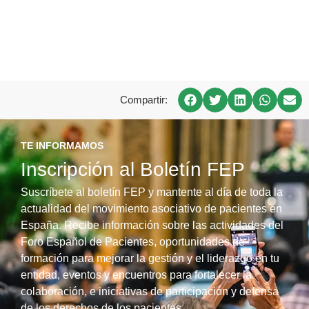
Compartir:
TE INFORMAMOS
Inscripción al Boletín FEP
Suscríbete al boletín FEP y mantente al día de toda la
actualidad del movimiento asociativo de pacientes en
España. Recibe información sobre las actividades del
Foro Español de Pacientes, oportunidades de
formación para mejorar la gestión y el liderazgo en tu
entidad, eventos y encuentros para fortalecer la
colaboración, e iniciativas de participación y defensa
de los derechos de los pacientes.