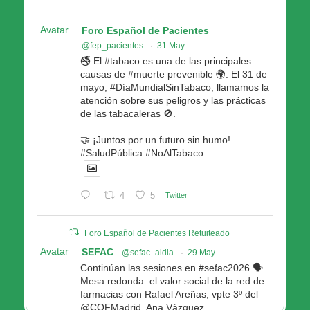
Avatar
Foro Español de Pacientes
@fep_pacientes
·
31 May
🚭 El #tabaco es una de las principales
causas de #muerte prevenible 🌍. El 31 de
mayo, #DíaMundialSinTabaco, llamamos la
atención sobre sus peligros y las prácticas
de las tabacaleras 🚫.
🤝 ¡Juntos por un futuro sin humo!
#SaludPública #NoAlTabaco
4
5
Twitter
Foro Español de Pacientes Retuiteado
Avatar
SEFAC
@sefac_aldia
·
29 May
Continúan las sesiones en #sefac2026 🗣️
Mesa redonda: el valor social de la red de
farmacias con Rafael Areñas, vpte 3º del
@COFMadrid, Ana Vázquez,