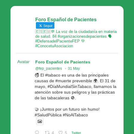
Foro Español de Pacientes
Seguir
🇪🇸🇪🇺💬 La voz de la ciudadanía en materia
de salud. 84 #organizacionesdepacientes 🗣
#DefensadelPacienteFEP 💚
#ConocetuAsociacion
Avatar
Foro Español de Pacientes
@fep_pacientes
·
31 May
🚭 El #tabaco es una de las principales
causas de #muerte prevenible 🌍. El 31 de
mayo, #DíaMundialSinTabaco, llamamos la
atención sobre sus peligros y las prácticas
de las tabacaleras 🚫.
🤝 ¡Juntos por un futuro sin humo!
#SaludPública #NoAlTabaco
4
5
Twitter