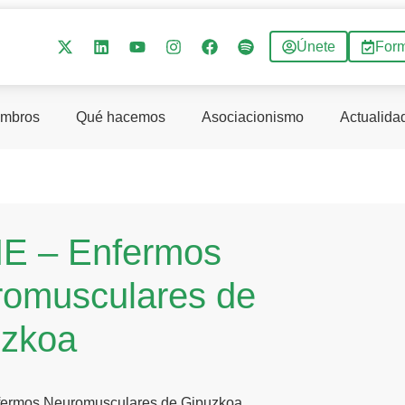
Únete
For
mbros
Qué hacemos
Asociacionismo
Actualida
E – Enfermos
omusculares de
uzkoa
ermos Neuromusculares de Gipuzkoa