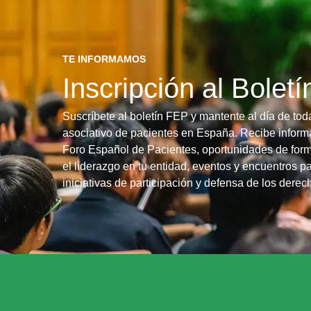
TE INFORMAMOS
Inscripción al Bolet
Suscríbete al boletín FEP y mantente al día de tod
asociativo de pacientes en España. Recibe informa
Foro Español de Pacientes, oportunidades de form
el liderazgo en tu entidad, eventos y encuentros pa
iniciativas de participación y defensa de los dere