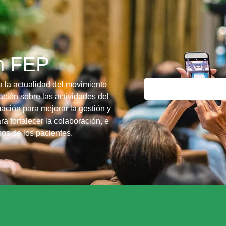
ín FEP
a la actualidad del movimiento
ción sobre las actividades del
ación para mejorar la gestión y
ra fortalecer la colaboración, e
chos de los pacientes.