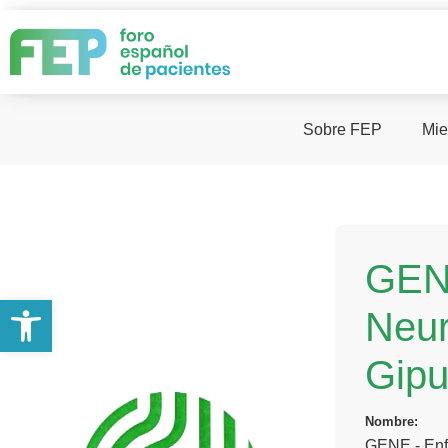
Sobre FEP
Mie
GEN
Abrir barra de herramientas
Neur
Gip
Nombre:
GENE - Enf