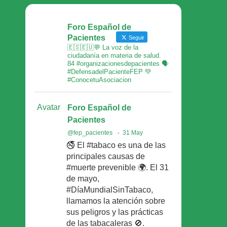
Foro Español de
Pacientes
Seguir
🇪🇸🇪🇺💬 La voz de la
ciudadanía en materia de salud.
84 #organizacionesdepacientes 🗣
#DefensadelPacienteFEP 💚
#ConocetuAsociacion
Avatar
Foro Español de
Pacientes
@fep_pacientes
·
31 May
🚭 El #tabaco es una de las
principales causas de
#muerte prevenible 🌍. El 31
de mayo,
#DíaMundialSinTabaco,
llamamos la atención sobre
sus peligros y las prácticas
de las tabacaleras 🚫.