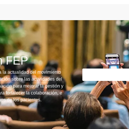
ín FEP
a la actualidad del movimiento
ción sobre las actividades del
ación para mejorar la gestión y
ra fortalecer la colaboración, e
chos de los pacientes.