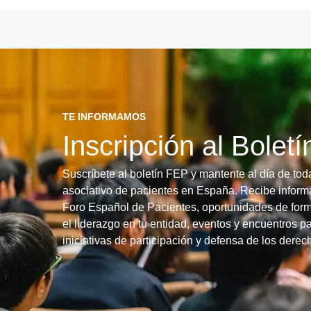
TE INFORMAMOS
Inscripción al Bolet
Suscríbete al boletín FEP y mantente al día de tod
asociativo de pacientes en España. Recibe informa
Foro Español de Pacientes, oportunidades de form
el liderazgo en tu entidad, eventos y encuentros pa
iniciativas de participación y defensa de los dere