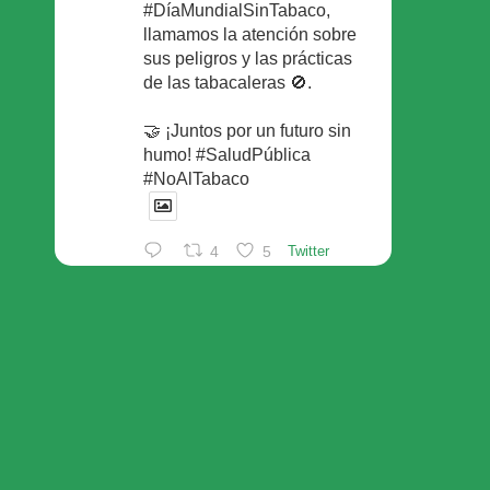
#DíaMundialSinTabaco,
llamamos la atención sobre
sus peligros y las prácticas
de las tabacaleras 🚫.
🤝 ¡Juntos por un futuro sin
humo! #SaludPública
#NoAlTabaco
4
5
Twitter
Foro Español de Pacientes
Retuiteado
Avatar
SEFAC
@sefac_aldia
·
29 May
Continúan las sesiones en
#sefac2026 🗣️Mesa
redonda: el valor social de la