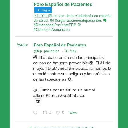
Foro Español de Pacientes
Seguir
🇪🇸🇪🇺💬 La voz de la ciudadanía en materia
de salud. 84 #organizacionesdepacientes 🗣
#DefensadelPacienteFEP 💚
#ConocetuAsociacion
Avatar
Foro Español de Pacientes
@fep_pacientes
·
31 May
🚭 El #tabaco es una de las principales
causas de #muerte prevenible 🌍. El 31 de
mayo, #DíaMundialSinTabaco, llamamos la
atención sobre sus peligros y las prácticas
de las tabacaleras 🚫.
🤝 ¡Juntos por un futuro sin humo!
#SaludPública #NoAlTabaco
4
5
Twitter