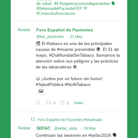
de salud. 84 #organizacionesdepacientes 🗣
#DefensadelPacienteFEP 💚
#ConocetuAsociacion
Avatar
Foro Español de Pacientes
@fep_pacientes
·
31 May
🚭 El #tabaco es una de las principales
causas de #muerte prevenible 🌍. El 31 de
mayo, #DíaMundialSinTabaco, llamamos la
atención sobre sus peligros y las prácticas
de las tabacaleras 🚫.
🤝 ¡Juntos por un futuro sin humo!
#SaludPública #NoAlTabaco
4
5
Twitter
Foro Español de Pacientes Retuiteado
Avatar
SEFAC
@sefac_aldia
·
29 May
Continúan las sesiones en #sefac2026 🗣️