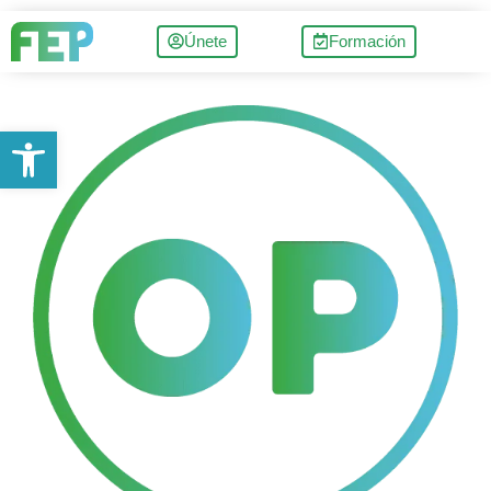
Únete
Formación
Abrir barra de herramientas