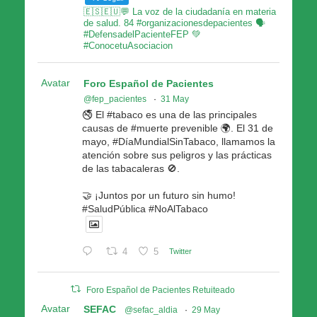
🇪🇸🇪🇺💬 La voz de la ciudadanía en materia
de salud. 84 #organizacionesdepacientes 🗣
#DefensadelPacienteFEP 💚
#ConocetuAsociacion
Avatar
Foro Español de Pacientes
@fep_pacientes
·
31 May
🚭 El #tabaco es una de las principales
causas de #muerte prevenible 🌍. El 31 de
mayo, #DíaMundialSinTabaco, llamamos la
atención sobre sus peligros y las prácticas
de las tabacaleras 🚫.
🤝 ¡Juntos por un futuro sin humo!
#SaludPública #NoAlTabaco
4
5
Twitter
Foro Español de Pacientes Retuiteado
Avatar
SEFAC
@sefac_aldia
·
29 May