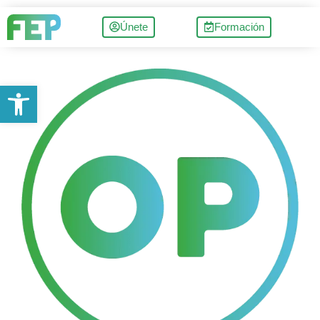
Únete
Formación
Abrir barra de herramientas