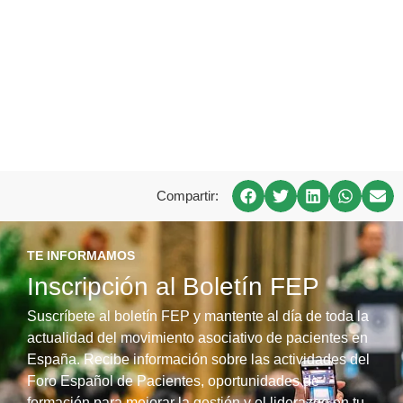
Compartir:
TE INFORMAMOS
Inscripción al Boletín FEP
Suscríbete al boletín FEP y mantente al día de toda la
actualidad del movimiento asociativo de pacientes en
España. Recibe información sobre las actividades del
Foro Español de Pacientes, oportunidades de
formación para mejorar la gestión y el liderazgo en tu