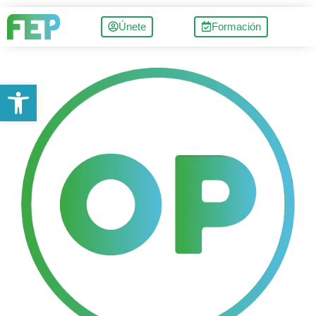
Únete
Formación
Abrir barra de herramientas