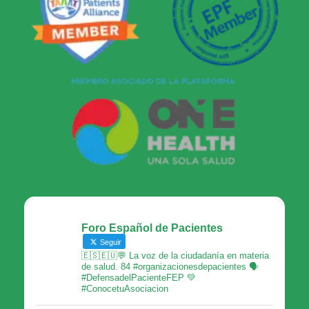
Foro Español de Pacientes
Seguir
🇪🇸🇪🇺💬 La voz de la ciudadanía en materia
de salud. 84 #organizacionesdepacientes 🗣
#DefensadelPacienteFEP 💚
#ConocetuAsociacion