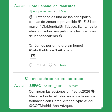
Avatar
Foro Español de Pacientes
@fep_pacientes
·
31 May
🚭 El #tabaco es una de las principales
causas de #muerte prevenible 🌍. El 31 de
mayo, #DíaMundialSinTabaco, llamamos la
atención sobre sus peligros y las prácticas
de las tabacaleras 🚫.
🤝 ¡Juntos por un futuro sin humo!
#SaludPública #NoAlTabaco
4
5
Twitter
Foro Español de Pacientes Retuiteado
Avatar
SEFAC
@sefac_aldia
·
29 May
Continúan las sesiones en #sefac2026 🗣️
Mesa redonda: el valor social de la red de
farmacias con Rafael Areñas, vpte 3º del
@COFMadrid, Ana Vázquez,
@fep_pacientes Galicia, Antón Acevedo, d