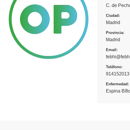
C. de Pech
Ciudad:
Madrid
Provincia:
Madrid
Email:
febhi@febhi
Teléfono:
914152013
Enfermedad:
Espina Bífi