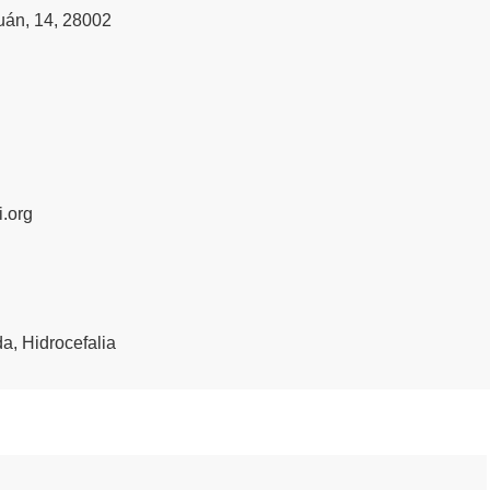
uán, 14, 28002
.org
da
,
Hidrocefalia