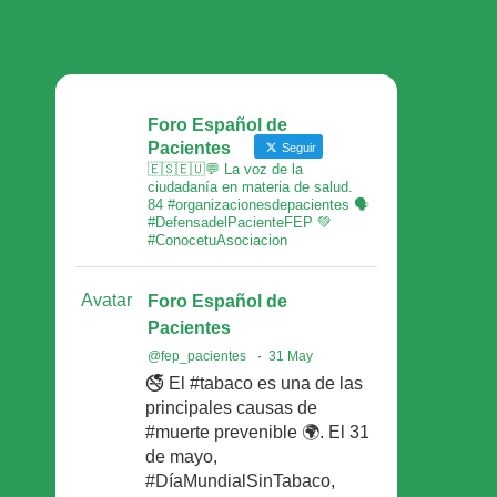
Foro Español de
Pacientes
Seguir
🇪🇸🇪🇺💬 La voz de la
ciudadanía en materia de salud.
84 #organizacionesdepacientes 🗣
#DefensadelPacienteFEP 💚
#ConocetuAsociacion
Avatar
Foro Español de
Pacientes
@fep_pacientes
·
31 May
🚭 El #tabaco es una de las
principales causas de
#muerte prevenible 🌍. El 31
de mayo,
#DíaMundialSinTabaco,