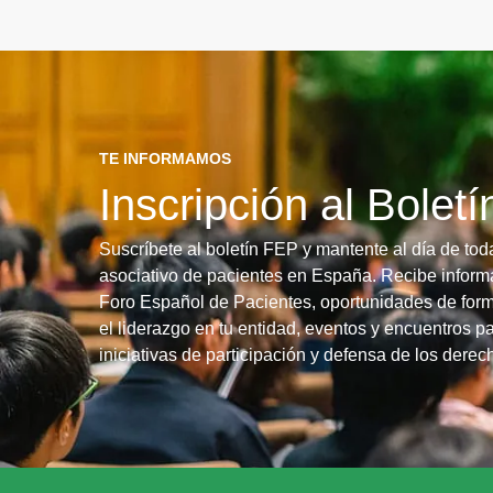
TE INFORMAMOS
Inscripción al Bolet
Suscríbete al boletín FEP y mantente al día de tod
asociativo de pacientes en España. Recibe informa
Foro Español de Pacientes, oportunidades de form
el liderazgo en tu entidad, eventos y encuentros pa
iniciativas de participación y defensa de los dere