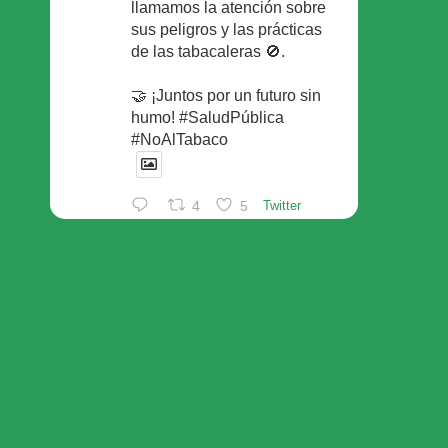
llamamos la atención sobre
sus peligros y las prácticas
de las tabacaleras 🚫.
🤝 ¡Juntos por un futuro sin
humo! #SaludPública
#NoAlTabaco
4
5
Twitter
Foro Español de Pacientes
Retuiteado
Avatar
SEFAC
@sefac_aldia
·
29 May
Continúan las sesiones en
#sefac2026 🗣️Mesa
redonda: el valor social de la
red de farmacias con Rafael