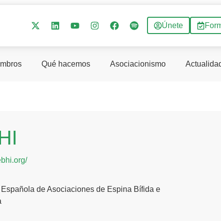
Únete
For
mbros
Qué hacemos
Asociacionismo
Actualida
HI
ebhi.org/
 Española de Asociaciones de Espina Bífida e
a