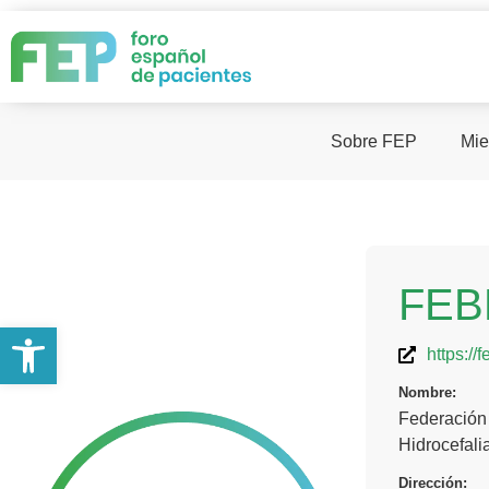
Sobre FEP
Mie
FEB
Abrir barra de herramientas
https://f
Nombre:
Federación
Hidrocefali
Dirección: